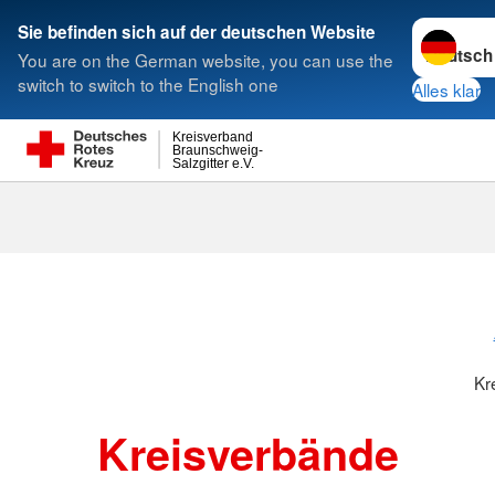
Sprache w
Sie befinden sich auf der deutschen Website
You are on the German website, you can use the
Suche
switch to switch to the English one
Alles klar
Kreisverband
Braunschweig-
Salzgitter e.V.
Kreisverbänd
Kr
Kreisverbände