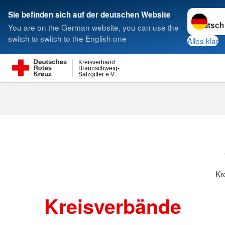
Sprache w
Sie befinden sich auf der deutschen Website
You are on the German website, you can use the
Suche
switch to switch to the English one
Alles klar
Kreisverband
Braunschweig-
Salzgitter e.V.
Kreisverbänd
Kr
Kreisverbände