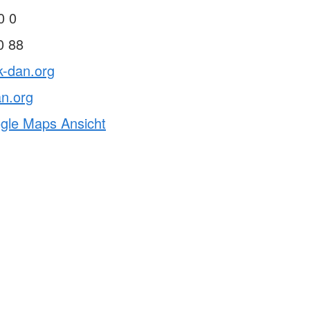
Hose"
0 0
ngbrett gGmbH
0 88
ie Sprungbrett gGmbH?
 Sozialberatung
k-dan.org
derung
und Integration
n.org
ogle Maps Ansicht