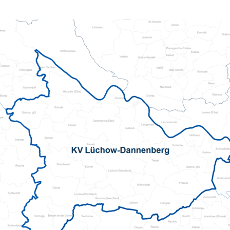
DRK-Gütesiegel
Pflege und Betreuung
Sozialstation Berliner Straße
Salzgitter
Attraktiver Arbeitgeber
Qualitätsmanagement