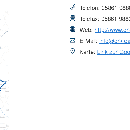
Telefon:
05861 988
Erste Hilfe in Schule und
DRK-Spru
Kindergarten
Telefax:
05861 988
Freizeiten und Aktionen
Was ist d
Teamer:in werden
Allgemeine
Web:
http://www.dr
Arbeitsför
Migration 
E-Mail:
info@drk-da
Karte:
Link zur Go