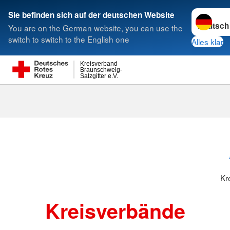
Sprache w
Sie befinden sich auf der deutschen Website
You are on the German website, you can use the
Suche
switch to switch to the English one
Alles klar
Kreisverband
Braunschweig-
Salzgitter e.V.
Kreisverbänd
Kr
Kreisverbände