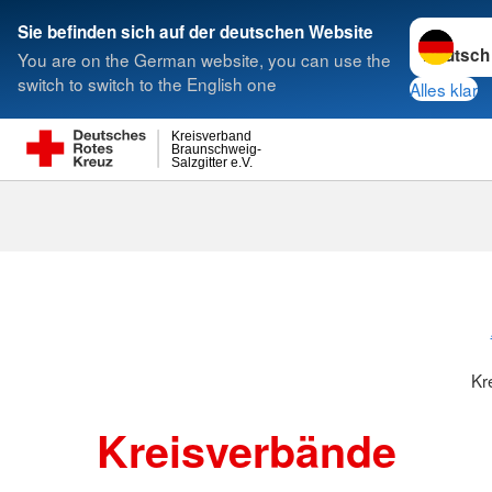
Sprache w
Sie befinden sich auf der deutschen Website
You are on the German website, you can use the
Suche
switch to switch to the English one
Alles klar
Kreisverband
Braunschweig-
Salzgitter e.V.
Kreisverbänd
Kr
Kreisverbände