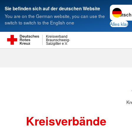
Sprache w
Sie befinden sich auf der deutschen Website
You are on the German website, you can use the
Suche
switch to switch to the English one
Alles klar
Kreisverband
Braunschweig-
Salzgitter e.V.
Kreisverbänd
Kr
Kreisverbände