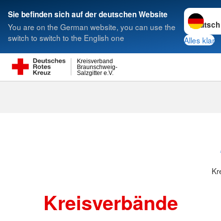
Sprache w
Sie befinden sich auf der deutschen Website
You are on the German website, you can use the
Suche
switch to switch to the English one
Alles klar
Kreisverband
Braunschweig-
Salzgitter e.V.
Kreisverbänd
Kr
Kreisverbände