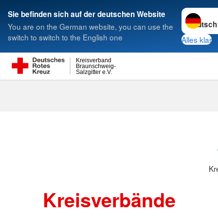
Sprache w
Sie befinden sich auf der deutschen Website
You are on the German website, you can use the
Suche
switch to switch to the English one
Alles klar
Kreisverband
Braunschweig-
Salzgitter e.V.
Kreisverbänd
Kr
Kreisverbände