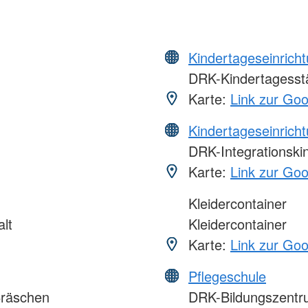
Kindertageseinrich
DRK-Kindertagesstä
Karte:
Link zur Go
Kindertageseinrich
DRK-Integrationski
Karte:
Link zur Go
Kleidercontainer
lt
Kleidercontainer
Karte:
Link zur Go
Pflegeschule
ßräschen
DRK-Bildungszentru