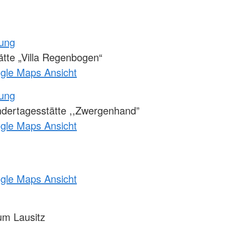
tung
tte „Villa Regenbogen“
ogle Maps Ansicht
tung
ndertagesstätte ,,Zwergenhand”
ogle Maps Ansicht
ogle Maps Ansicht
m Lausitz