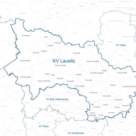
DRK-Gütesiegel
Pflege und Betreuung
Sozialstation Berliner Straße
Salzgitter
Attraktiver Arbeitgeber
Qualitätsmanagement