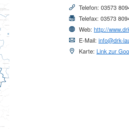
Telefon:
03573 809
Erste Hilfe in Schule und
DRK-Spru
Kindergarten
Telefax:
03573 809
Freizeiten und Aktionen
Was ist d
Teamer:in werden
Allgemeine
Web:
http://www.drk
Arbeitsför
Migration 
E-Mail:
info@drk-la
Karte:
Link zur Go