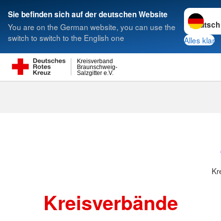
Sprache w
Sie befinden sich auf der deutschen Website
You are on the German website, you can use the
Suche
switch to switch to the English one
Alles klar
Kreisverband
Braunschweig-
Salzgitter e.V.
Kreisverbänd
Kr
Kreisverbände