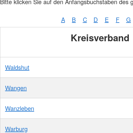
Bitte klicken Sie auf den Anfangsbuchstaben des 
DRK-Gütesiegel
Pflege und Betreuung
Sozialstation Berliner Straße
Salzgitter
A
B
C
D
E
F
G
Attraktiver Arbeitgeber
Qualitätsmanagement
Kreisverband
Waldshut
Wangen
Wanzleben
Warburg