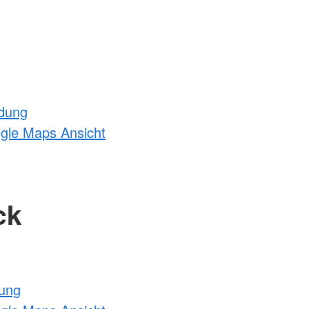
ldung
ogle Maps Ansicht
ck
tung