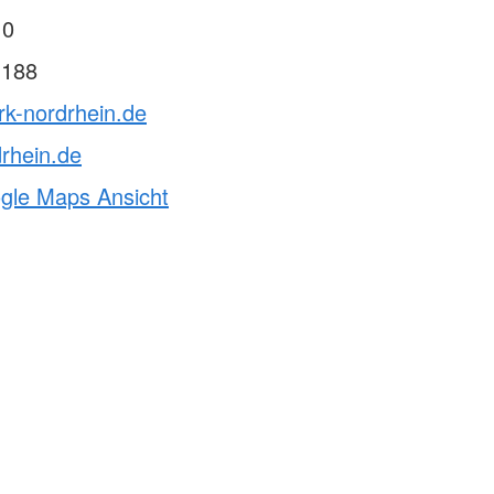
Hose"
 0
ngbrett gGmbH
 188
ie Sprungbrett gGmbH?
 Sozialberatung
rk-nordrhein.de
derung
und Integration
rhein.de
ogle Maps Ansicht