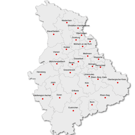
DRK-Gütesiegel
Pflege und Betreuung
Sozialstation Berliner Straße
Salzgitter
Attraktiver Arbeitgeber
Qualitätsmanagement