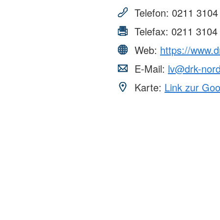
Telefon:
0211 3104
Erste Hilfe in Schule und
DRK-Spru
Kindergarten
Telefax:
0211 3104
Freizeiten und Aktionen
Was ist d
Teamer:in werden
Allgemeine
Web:
https://www.d
Arbeitsför
Migration 
E-Mail:
lv@drk-nord
Karte:
Link zur Go