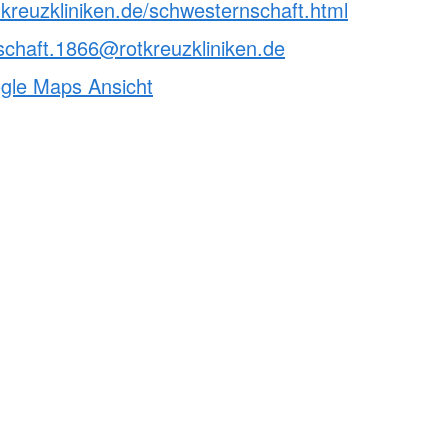
tkreuzkliniken.de/schwesternschaft.html
Hose"
ngbrett gGmbH
chaft.1866@rotkreuzkliniken.de
ie Sprungbrett gGmbH?
ogle Maps Ansicht
 Sozialberatung
derung
und Integration