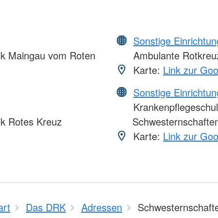
Sonstige Einrichtu
nik Maingau vom Roten
Ambulante Rotkreuz
Karte:
Link zur Go
Sonstige Einrichtu
Krankenpflegeschul
ik Rotes Kreuz
Schwesternschaften
Karte:
Link zur Go
art
Das DRK
Adressen
Schwesternschaft