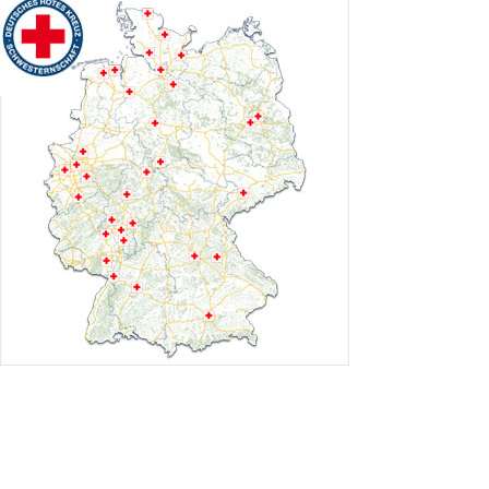
DRK-Gütesiegel
Pflege und Betreuung
Sozialstation Berliner Straße
Salzgitter
Attraktiver Arbeitgeber
Qualitätsmanagement