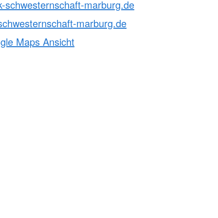
rk-schwesternschaft-marburg.de
Hose"
ngbrett gGmbH
schwesternschaft-marburg.de
ie Sprungbrett gGmbH?
ogle Maps Ansicht
 Sozialberatung
derung
und Integration