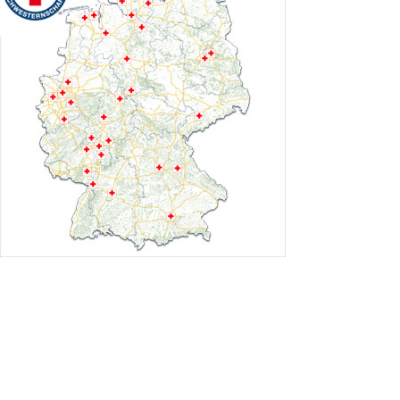
DRK-Gütesiegel
Pflege und Betreuung
Sozialstation Berliner Straße
Salzgitter
Attraktiver Arbeitgeber
Qualitätsmanagement