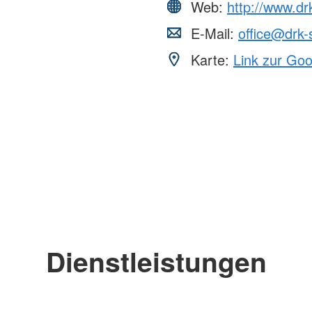
Web:
http://www.d
Erste Hilfe in Schule und
DRK-Spru
Kindergarten
E-Mail:
office@drk-
Freizeiten und Aktionen
Was ist d
Karte:
Link zur Go
Teamer:in werden
Allgemeine
Arbeitsför
Migration 
Dienstleistungen