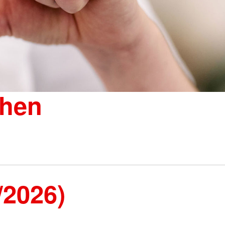
Hose"
ngbrett gGmbH
ie Sprungbrett gGmbH?
 Sozialberatung
derung
und Integration
chen
/2026)