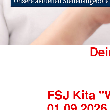
DRK-Gütesiegel
Pflege und Betreuung
Sozialstation Berliner Straße
Salzgitter
Attraktiver Arbeitgeber
Qualitätsmanagement
Dei
FSJ Kita "
01.09.2026