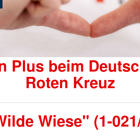
Erste Hilfe in Schule und
DRK-Spru
Kindergarten
Freizeiten und Aktionen
Was ist d
Teamer:in werden
Allgemeine
Arbeitsför
Migration 
n Plus beim Deuts
Roten Kreuz
Wilde Wiese" (1-021