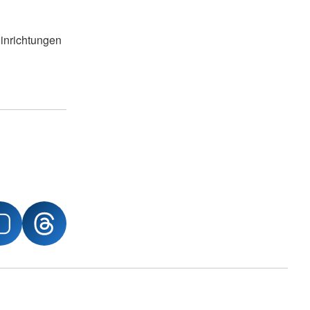
Hose"
ngbrett gGmbH
inrichtungen
ie Sprungbrett gGmbH?
 Sozialberatung
derung
und Integration