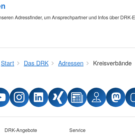
en
Erste Hilfe in Schule und
DRK-Spru
Kindergarten
nseren Adressfinder, um Ansprechpartner und Infos über DRK-E
Freizeiten und Aktionen
Was ist d
Teamer:in werden
Allgemeine
Arbeitsför
Migration 
Start
Das DRK
Adressen
Kreisverbände
DRK-Angebote
Service