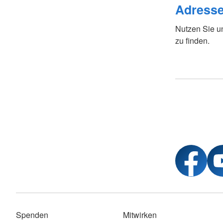
DRK-Gütesiegel
Adress
Pflege und Betreuung
Sozialstation Berliner Straße
Nutzen Sie u
Salzgitter
zu finden.
Attraktiver Arbeitgeber
Qualitätsmanagement
Spenden
Mitwirken