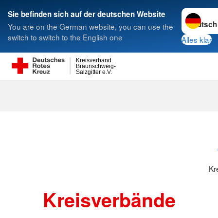
Sprache w
Sie befinden sich auf der deutschen Website
You are on the German website, you can use the
Suche
switch to switch to the English one
Alles klar
Kreisverband
Braunschweig-
Salzgitter e.V.
Kreisverbänd
Kr
Kreisverbände