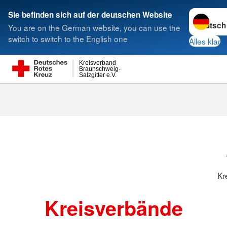
Sprache w
Sie befinden sich auf der deutschen Website
You are on the German website, you can use the
Suche
switch to switch to the English one
Alles klar
Kreisverband
Braunschweig-
Salzgitter e.V.
Kreisverbänd
Kr
Kreisverbände