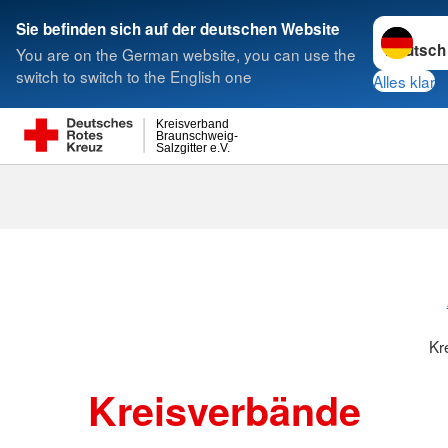
Sprache w
Sie befinden sich auf der deutschen Website
You are on the German website, you can use the
Suche
switch to switch to the English one
Alles klar
Kreisverband
Braunschweig-
Salzgitter e.V.
Kreisverbänd
Kr
Kreisverbände