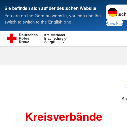
Sprache w
Sie befinden sich auf der deutschen Website
You are on the German website, you can use the
Suche
switch to switch to the English one
Alles klar
Kreisverband
Braunschweig-
Salzgitter e.V.
Kreisverbänd
Kr
Kreisverbände