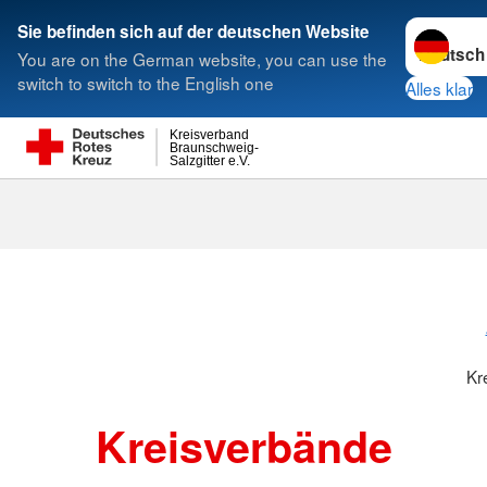
Sprache w
Sie befinden sich auf der deutschen Website
You are on the German website, you can use the
Suche
switch to switch to the English one
Alles klar
Kreisverband
Braunschweig-
Salzgitter e.V.
Kreisverbänd
Kr
Kreisverbände