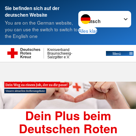
Sie befinden sich auf der
Sprache wechseln zu
deutschen Website
Suche
You are on the German website,
you can use the switch to switch to
Alles klar
the English one
Stellenangebote
Kreisverband
Menü
Braunschweig-
Salzgitter e.V.
Dein Plus beim
Deutschen Roten