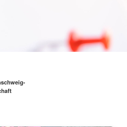
Hose"
ngbrett gGmbH
ie Sprungbrett gGmbH?
 Sozialberatung
derung
und Integration
nschweig-
chaft
,