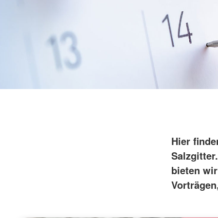
DRK-Gütesiegel
Pflege und Betreuung
Sozialstation Berliner Straße
Salzgitter
Attraktiver Arbeitgeber
Qualitätsmanagement
Hier find
Salzgitte
bieten wir
Vorträgen