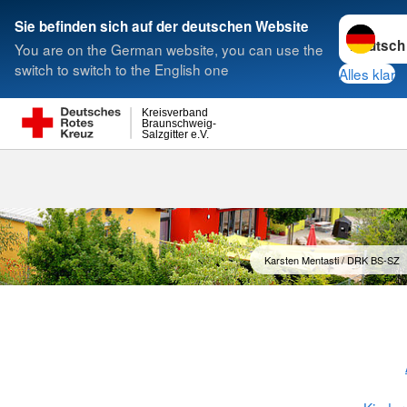
Sprache w
Sie befinden sich auf der deutschen Website
You are on the German website, you can use the
Suche
switch to switch to the English one
Alles klar
Kreisverband
Braunschweig-
Salzgitter e.V.
Karsten Mentasti / DRK BS-SZ