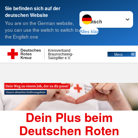
Sie befinden sich auf der
Sprache wechseln zu
deutschen Website
Suche
You are on the German website,
you can use the switch to switch to
Alles klar
the English one
Stellenangebote
Kreisverband
Menü
Braunschweig-
Salzgitter e.V.
Dein Plus beim
Deutschen Roten