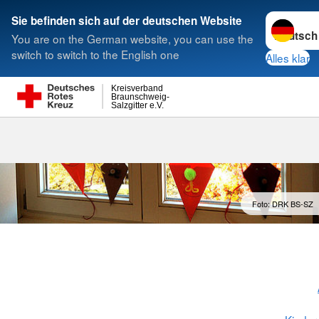
Sprache w
Sie befinden sich auf der deutschen Website
You are on the German website, you can use the
Suche
switch to switch to the English one
Alles klar
Kreisverband
Braunschweig-
Salzgitter e.V.
Foto: DRK BS-SZ