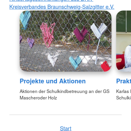
Kreisverbandes Braunschweig-Salzgitter e.V.
Projekte und Aktionen
Prak
Aktionen der Schulkindbetreuung an der GS
Karlas 
Mascheroder Holz
Schulk
Start