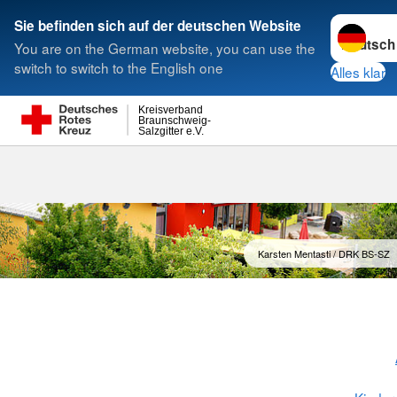
Sprache w
Sie befinden sich auf der deutschen Website
You are on the German website, you can use the
Suche
switch to switch to the English one
Alles klar
Kreisverband
Braunschweig-
Salzgitter e.V.
Karsten Mentasti / DRK BS-SZ