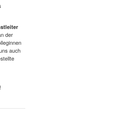
s
stleiter
n der
lleginnen
 uns auch
stellte
!