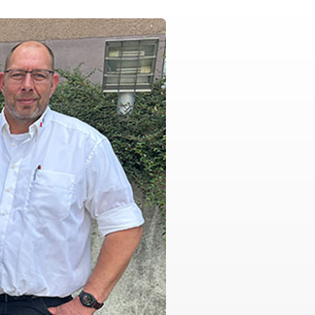
Hose"
ngbrett gGmbH
ie Sprungbrett gGmbH?
 Sozialberatung
derung
und Integration