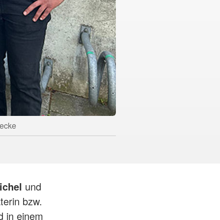
necke
ichel
und
äterin bzw.
d in einem