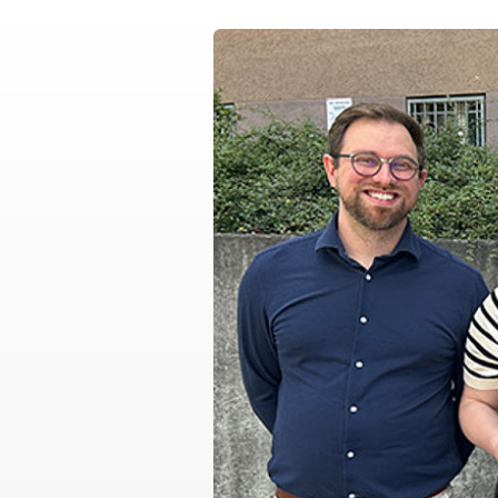
DRK-Gütesiegel
Pflege und Betreuung
Sozialstation Berliner Straße
Salzgitter
Attraktiver Arbeitgeber
Qualitätsmanagement