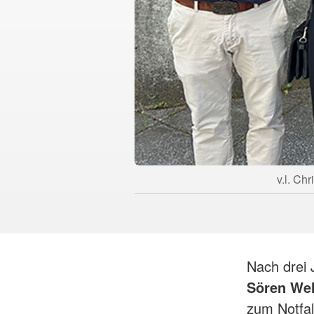
v.l. Ch
Nach drei 
Sören We
zum Notfal