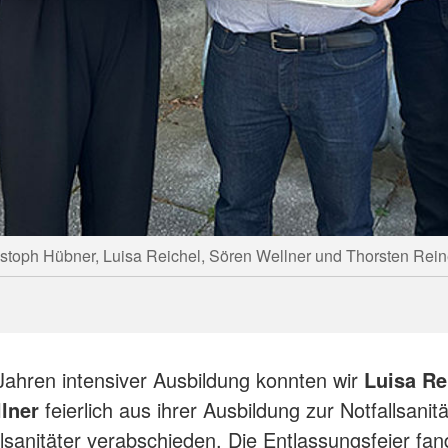
ristoph Hübner, Luisa Reichel, Sören Wellner und Thorsten Rei
Jahren intensiver Ausbildung konnten wir
Luisa Re
llner
feierlich aus ihrer Ausbildung zur Notfallsanit
lsanitäter verabschieden. Die Entlassungsfeier fan