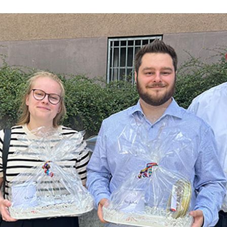
Erste Hilfe in Schule und
DRK-Spru
Kindergarten
Freizeiten und Aktionen
Was ist d
Teamer:in werden
Allgemeine
Arbeitsför
Migration 