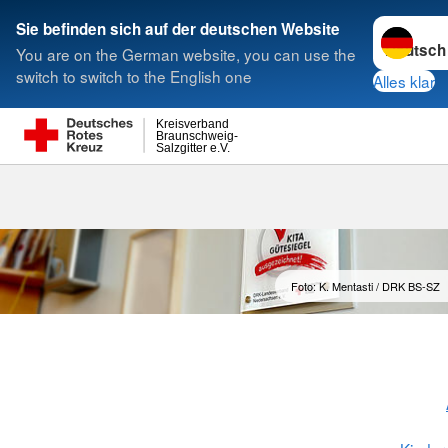
Sprache w
Sie befinden sich auf der deutschen Website
You are on the German website, you can use the
Suche
switch to switch to the English one
Alles klar
Kreisverband
Braunschweig-
Salzgitter e.V.
DRK-Gütesieg
Foto: K. Mentasti / DRK BS-SZ