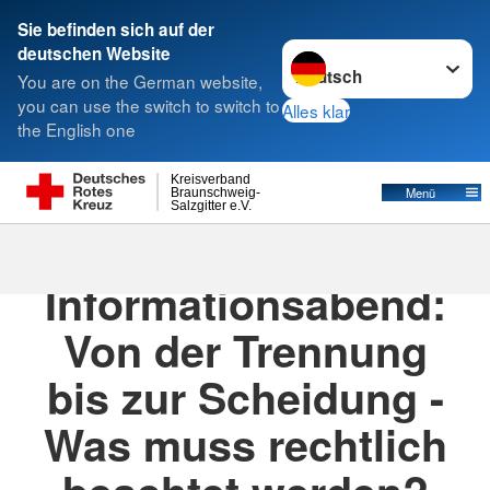
Sie befinden sich auf der
Sprache wechseln zu
deutschen Website
Suche
You are on the German website,
you can use the switch to switch to
Alles klar
the English one
Kreisverband
Menü
Braunschweig-
Salzgitter e.V.
10.11.2026
· Veranstaltungen
Informationsabend:
Von der Trennung
bis zur Scheidung -
Was muss rechtlich