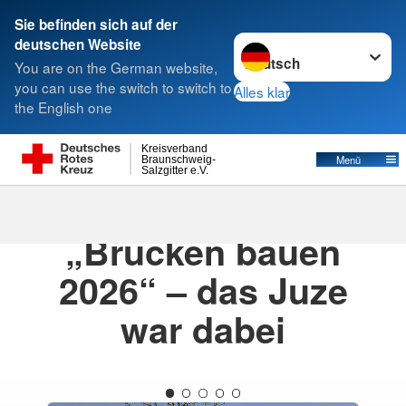
Sie befinden sich auf der
Sprache wechseln zu
deutschen Website
Suche
You are on the German website,
you can use the switch to switch to
Alles klar
the English one
Kreisverband
Menü
Braunschweig-
Salzgitter e.V.
02.04.2026
· Pressemitteilung
„Brücken bauen
2026“ – das Juze
war dabei