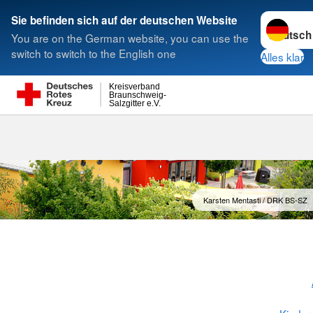
Sprache w
Sie befinden sich auf der deutschen Website
You are on the German website, you can use the
Suche
switch to switch to the English one
Alles klar
Kreisverband
Braunschweig-
Salzgitter e.V.
Karsten Mentasti / DRK BS-SZ