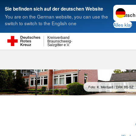
Sprache w
Sie befinden sich auf der deutschen Website
You are on the German website, you can use the
Suche
switch to switch to the English one
Alles klar
Kreisverband
Braunschweig-
Salzgitter e.V.
Foto: K. Mentasti / DRK BS-SZ